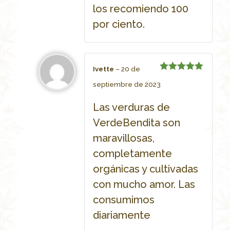
los recomiendo 100
por ciento.
Ivette
–
20 de
Rated
5
septiembre de 2023
out of 5
Las verduras de
VerdeBendita son
maravillosas,
completamente
orgánicas y cultivadas
con mucho amor. Las
consumimos
diariamente