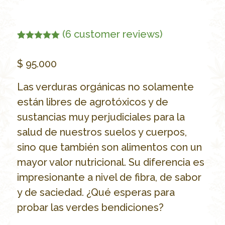
(
6
customer reviews)
Rated
6
5.00
out of 5
$
95.000
based on
customer
ratings
Las verduras orgánicas no solamente
están libres de agrotóxicos y de
sustancias muy perjudiciales para la
salud de nuestros suelos y cuerpos,
sino que también son alimentos con un
mayor valor nutricional. Su diferencia es
impresionante a nivel de fibra, de sabor
y de saciedad. ¿Qué esperas para
probar las verdes bendiciones?