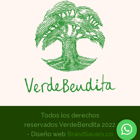
Todos los derechos
reservados VerdeBendita 2022
- Diseño web
BrandSavers.co