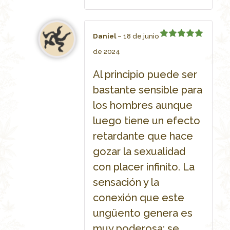
Daniel
–
18 de junio
Rated
5
de 2024
out of 5
Al principio puede ser
bastante sensible para
los hombres aunque
luego tiene un efecto
retardante que hace
gozar la sexualidad
con placer infinito. La
sensación y la
conexión que este
ungüento genera es
muy poderosa; se